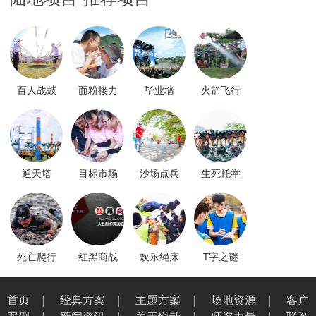
陆地项目-推荐项目
百人战鼓
面粉接力
毕业墙
火箭飞行
通天塔
目标市场
沙场点兵
生死托举
死亡爬行
红黑商战
欢乐绳床
T字之谜
首页
|
经典方案
|
主题方案
|
场地资源
|
客户