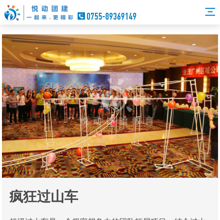
0755-89369149
疯狂过山车