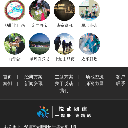
纳斯卡巨画
定向寻宝
密室逃脱
旱地冰壶
攻防箭
草坪音乐节
七娘山登顶
欢乐野炊
首页
|
经典方案
|
主题方案
|
场地资源
|
客户
案例
|
新闻资讯
|
关于悦动
|
师资力量
|
联系
我们
办公地址：深圳市大鹏新区千禧大厦11楼