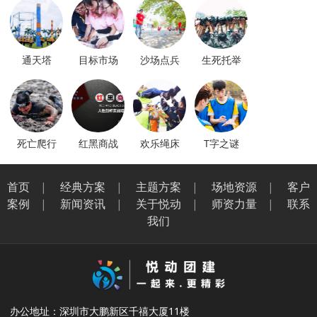
通天塔
目标市场
沙场点兵
生死托举
死亡爬行
红黑商战
欢乐绳床
T字之谜
首页
|
经典方案
|
主题方案
|
场地资源
|
客户
案例
|
新闻资讯
|
关于悦动
|
师资力量
|
联系
我们
办公地址：深圳市大鹏新区千禧大厦11楼