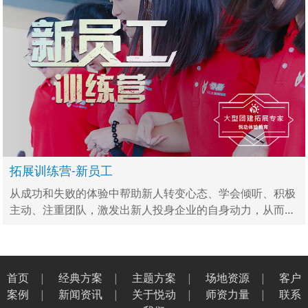
拓展训练营-新员工
从成功和失败的体验中帮助新人转变心态、学会倾听、积极
主动、注重团队，激发出新人投身企业的自身动力，从而快
速提升新员工融入团队，从高校人到职场人的转变。
首页
|
经典方案
|
主题方案
|
场地资源
|
客户
案例
|
新闻资讯
|
关于悦动
|
师资力量
|
联系