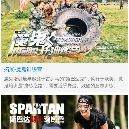
拓展-魔鬼训练营
魔鬼培训最早起源于古罗马的"斯巴达克”，风行于欧美。魔
鬼培训是“磨练之路”，需要近乎野蛮、残酷的意志训练。